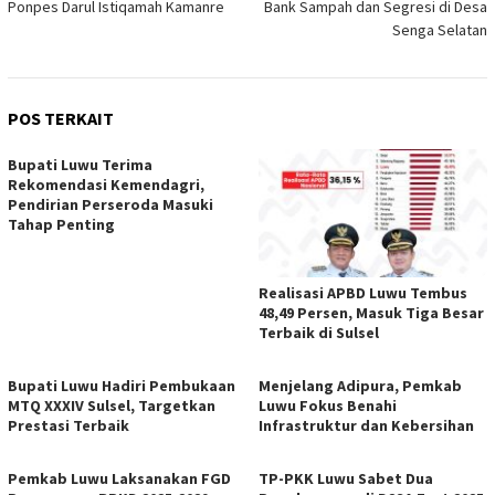
Ponpes Darul Istiqamah Kamanre
Bank Sampah dan Segresi di Desa
Senga Selatan
POS TERKAIT
Bupati Luwu Terima
Rekomendasi Kemendagri,
Pendirian Perseroda Masuki
Tahap Penting
Realisasi APBD Luwu Tembus
48,49 Persen, Masuk Tiga Besar
Terbaik di Sulsel
Bupati Luwu Hadiri Pembukaan
Menjelang Adipura, Pemkab
MTQ XXXIV Sulsel, Targetkan
Luwu Fokus Benahi
Prestasi Terbaik
Infrastruktur dan Kebersihan
Pemkab Luwu Laksanakan FGD
TP-PKK Luwu Sabet Dua