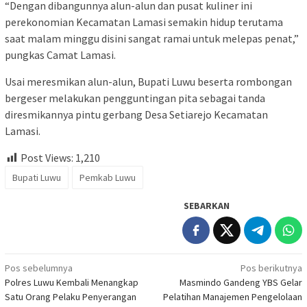
“Dengan dibangunnya alun-alun dan pusat kuliner ini
perekonomian Kecamatan Lamasi semakin hidup terutama
saat malam minggu disini sangat ramai untuk melepas penat,”
pungkas Camat Lamasi.
Usai meresmikan alun-alun, Bupati Luwu beserta rombongan
bergeser melakukan pengguntingan pita sebagai tanda
diresmikannya pintu gerbang Desa Setiarejo Kecamatan
Lamasi.
Post Views:
1,210
Bupati Luwu
Pemkab Luwu
SEBARKAN
Navigasi
Pos sebelumnya
Pos berikutnya
Polres Luwu Kembali Menangkap
Masmindo Gandeng YBS Gelar
pos
Satu Orang Pelaku Penyerangan
Pelatihan Manajemen Pengelolaan