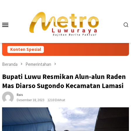
Loncat
ke
konten
Menu
Mobile
Konten Spesial
Beranda
Pemerintahan
Bupati Luwu Resmikan Alun-alun Raden
Mas Diarso Sugondo Kecamatan Lamasi
Rais
Desember 18, 2023
1210 Dilihat