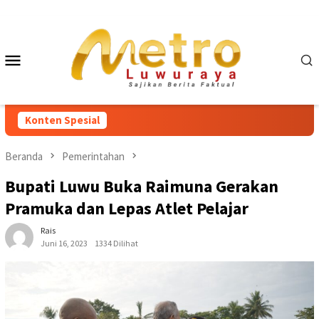
Loncat
ke
konten
Menu
Mobile
Konten Spesial
Beranda
Pemerintahan
Bupati Luwu Buka Raimuna Gerakan
Pramuka dan Lepas Atlet Pelajar
Rais
Juni 16, 2023
1334 Dilihat