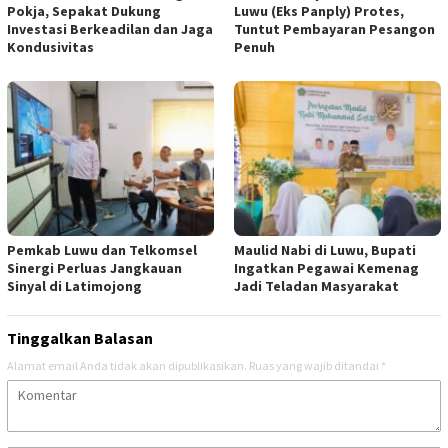
Pokja, Sepakat Dukung
Luwu (Eks Panply) Protes,
Investasi Berkeadilan dan Jaga
Tuntut Pembayaran Pesangon
Kondusivitas
Penuh
Pemkab Luwu dan Telkomsel
Maulid Nabi di Luwu, Bupati
Sinergi Perluas Jangkauan
Ingatkan Pegawai Kemenag
Sinyal di Latimojong
Jadi Teladan Masyarakat
Tinggalkan Balasan
Alamat email Anda tidak akan dipublikasikan.
Ruas yang wajib ditandai
*