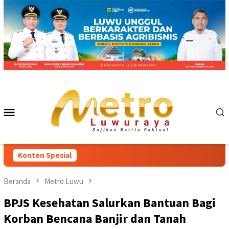
Loncat
ke
konten
Menu
Mobile
Konten Spesial
Beranda
Metro Luwu
BPJS Kesehatan Salurkan Bantuan Bagi
Korban Bencana Banjir dan Tanah