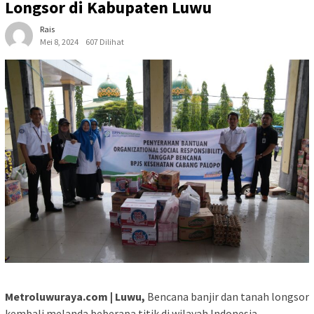
Longsor di Kabupaten Luwu
Rais
Mei 8, 2024
607 Dilihat
Metroluwuraya.com | Luwu,
Bencana banjir dan tanah longsor
kembali melanda beberapa titik di wilayah Indonesia,