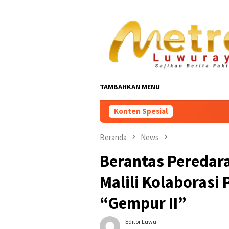
Loncat
ke
konten
TAMBAHKAN MENU
Konten Spesial
Beranda
News
Berantas Peredara
Malili Kolaboras
“Gempur II”
Editor Luwu