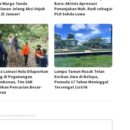
a Warga Tunda
Baru: Aktivis Apresiasi
alanan Jelang Aksi Unjuk
Penunjukan Muh. Rudi sebagai
 23 Januari
PLH Sekda Luwu
a Lamasi Hulu Dilaporkan
Lampu Taman Rusak Telan
ng di Pegunungan
Korban Jiwa di Belopa,
mbonan, Tim SAR
Pemuda 17 Tahun Meninggal
hkan Pencarian Besar-
Tersengat Listrik
ran
as yang wajib ditandai
*