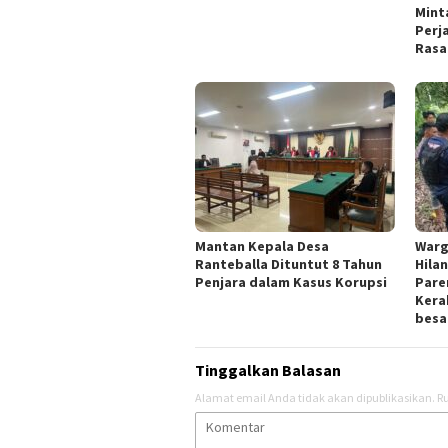
Mint
Perj
Rasa
Mantan Kepala Desa
Warg
Ranteballa Dituntut 8 Tahun
Hila
Penjara dalam Kasus Korupsi
Pare
Kera
besa
Tinggalkan Balasan
Alamat email Anda tidak akan dipublikasikan.
Ru