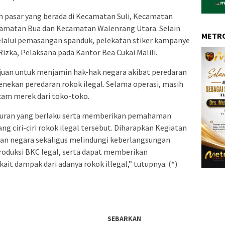
an pasar yang berada di Kecamatan Suli, Kecamatan
matan Bua dan Kecamatan Walenrang Utara. Selain
METRO
 melalui pemasangan spanduk, pelekatan stiker kampanye
Rizka, Pelaksana pada Kantor Bea Cukai Malili.
uan untuk menjamin hak-hak negara akibat peredaran
enekan peredaran rokok ilegal. Selama operasi, masih
cam merek dari toko-toko.
 aturan yang berlaku serta memberikan pemahaman
g ciri-ciri rokok ilegal tersebut. Diharapkan Kegiatan
an negara sekaligus melindungi keberlangsungan
duksi BKC legal, serta dapat memberikan
it dampak dari adanya rokok illegal,” tutupnya. (*)
SEBARKAN