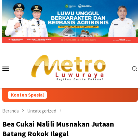
Loncat
ke
konten
Menu
Mobile
Konten Spesial
Beranda
Uncategorized
Bea Cukai Malili Musnakan Jutaan
Batang Rokok Ilegal