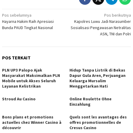
Navigasi
Pos sebelumnya
Pos berikutnya
Hayarna Hakim Raih Apresiasi
Kapolres Luwu Jadi Narasumber
pos
Bunda PAUD Tingkat Nasional
Sosialisasi Pengawasan Netralitas
ASN, TNI dan Polri
POS TERKAIT
PLN UP3 Palopo Ajak
Hidup Tanpa Listrik di Bekas
Masyarakat Maksimalkan PLN
Dapur Gula Aren, Perjuangan
Mobile untuk Akses Seluruh
Keluarga Mursalim
Layanan Kelistrikan
Menggetarkan Hati
Stroud Au Casino
Online Roulette Ohne
Einzahlung
Bons plans et promotions
Quels sont les avantages des
actuelles chez Winner Casino à
offres promotionnelles de
découvrir
Cresus Casino