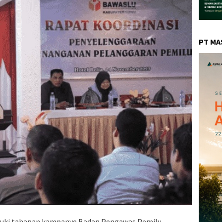
PT MA
uki tahapan kampanye Badan Pengawas Pemilu