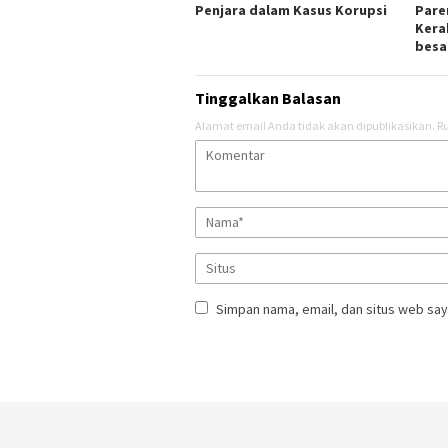
Penjara dalam Kasus Korupsi
Pare
Kera
besa
Tinggalkan Balasan
Alamat email Anda tidak akan dipublikasikan.
Ru
Simpan nama, email, dan situs web say