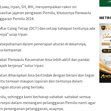
uwu, Irpan, SH, MH, menyampaikan rakor ini
asitas jajaran pengawas Pemilu, khususnya Panwaslu
METRO
garan Pemilu 2024.
ftar Caleg Tetap (DCT) dan setiap tahapan tentunya ada
nya” ucap Irpan.
n kesepahaman dalam penerapan aturan di dalamnya,
sa kampanye.
bat Panwaslu Kecamatan bisa lebih aktif dan pandai
ah kerjanya” tutur Irpan.
tan diharapkan bisa bertindak dengan berani dan tegas
 itu temuan maupun laporan dan tentunya dalam
ngan aturan yang berlaku.
emilu, sehingga kami berharap sahabat-sahabat semua
sepsi dalam menangani pelanggaran Pemilu nanti agar
am penanganan pelanggaran, ucapnya.