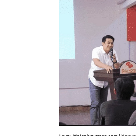
Luwu, Metroluwuraya.com
| Memas