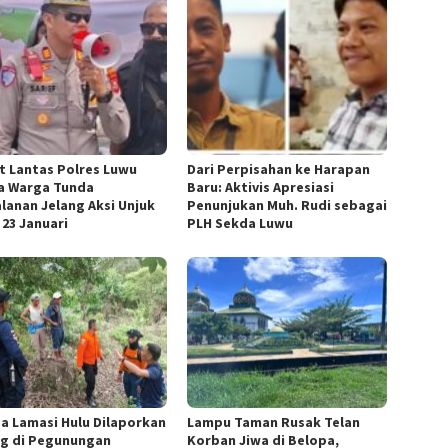
t Lantas Polres Luwu
Dari Perpisahan ke Harapan
a Warga Tunda
Baru: Aktivis Apresiasi
alanan Jelang Aksi Unjuk
Penunjukan Muh. Rudi sebagai
 23 Januari
PLH Sekda Luwu
a Lamasi Hulu Dilaporkan
Lampu Taman Rusak Telan
ng di Pegunungan
Korban Jiwa di Belopa,