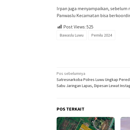
Irpan juga menyampaikan, sebelum 
Panwaslu Kecamatan bisa berkoordin
Post Views:
525
Bawaslu Luwu
Pemilu 2024
Navigasi
Pos sebelumnya
Satresnarkoba Polres Luwu Ungkap Pered
pos
Sabu Jaringan Lapas, Dipesan Lewat Inst
POS TERKAIT