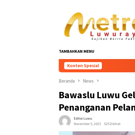
Loncat
ke
konten
TAMBAHKAN MENU
Konten Spesial
Beranda
News
Bawaslu Luwu Gel
Penanganan Pelan
Editor Luwu
November 5, 2023
525 Dilihat