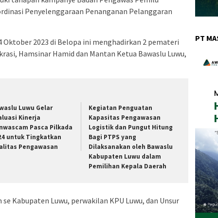
ordinasi Penyelenggaraan Penanganan Pelanggaran
PT MA
 4 Oktober 2023 di Belopa ini menghadirkan 2 pemateri
krasi, Hamsinar Hamid dan Mantan Ketua Bawaslu Luwu,
waslu Luwu Gelar
Kegiatan Penguatan
aluasi Kinerja
Kapasitas Pengawasan
nwascam Pasca Pilkada
Logistik dan Pungut Hitung
24 untuk Tingkatkan
Bagi PTPS yang
alitas Pengawasan
Dilaksanakan oleh Bawaslu
Kabupaten Luwu dalam
Pemilihan Kepala Daerah
am se Kabupaten Luwu, perwakilan KPU Luwu, dan Unsur