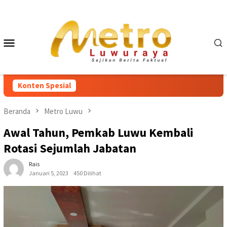
Loncat
ke
konten
Menu
Mobile
Konten Spesial
Beranda
Metro Luwu
Awal Tahun, Pemkab Luwu Kembali
Rotasi Sejumlah Jabatan
Rais
Januari 5, 2023
450 Dilihat