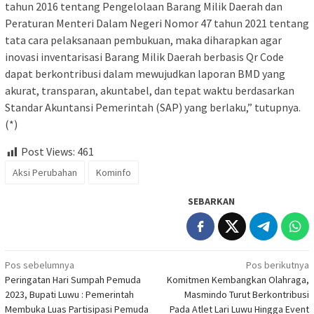
tahun 2016 tentang Pengelolaan Barang Milik Daerah dan
Peraturan Menteri Dalam Negeri Nomor 47 tahun 2021 tentang
tata cara pelaksanaan pembukuan, maka diharapkan agar
inovasi inventarisasi Barang Milik Daerah berbasis Qr Code
dapat berkontribusi dalam mewujudkan laporan BMD yang
akurat, transparan, akuntabel, dan tepat waktu berdasarkan
Standar Akuntansi Pemerintah (SAP) yang berlaku,” tutupnya.
(*)
Post Views:
461
Aksi Perubahan
Kominfo
SEBARKAN
Navigasi
Pos sebelumnya
Pos berikutnya
Peringatan Hari Sumpah Pemuda
Komitmen Kembangkan Olahraga,
pos
2023, Bupati Luwu : Pemerintah
Masmindo Turut Berkontribusi
Membuka Luas Partisipasi Pemuda
Pada Atlet Lari Luwu Hingga Event