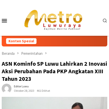
Loncat
ke
konten
Menu
Mobile
Konten Spesial
Beranda
Pemerintahan
ASN Kominfo SP Luwu Lahirkan 2 Inovasi
Aksi Perubahan Pada PKP Angkatan XIII
Tahun 2023
Editor Luwu
Oktober 28, 2023
461 Dilihat