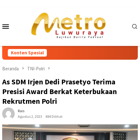
Loncat
ke
konten
Menu
Mobile
Konten Spesial
Beranda
TNI-Polri
As SDM Irjen Dedi Prasetyo Terima
Presisi Award Berkat Keterbukaan
Rekrutmen Polri
Rais
Agustus 2, 2023
484 Dilihat