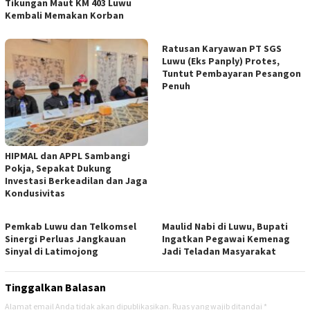
Tikungan Maut KM 403 Luwu
Kembali Memakan Korban
Ratusan Karyawan PT SGS
Luwu (Eks Panply) Protes,
Tuntut Pembayaran Pesangon
Penuh
HIPMAL dan APPL Sambangi
Pokja, Sepakat Dukung
Investasi Berkeadilan dan Jaga
Kondusivitas
Pemkab Luwu dan Telkomsel
Maulid Nabi di Luwu, Bupati
Sinergi Perluas Jangkauan
Ingatkan Pegawai Kemenag
Sinyal di Latimojong
Jadi Teladan Masyarakat
Tinggalkan Balasan
Alamat email Anda tidak akan dipublikasikan.
Ruas yang wajib ditandai
*