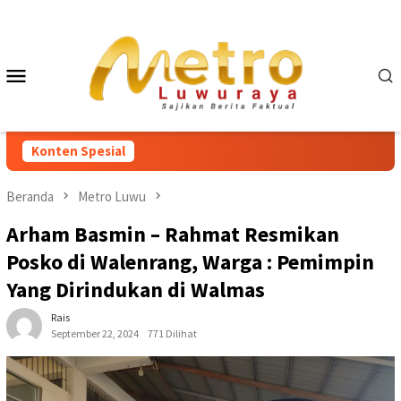
Loncat
ke
konten
Menu
Mobile
Konten Spesial
Beranda
Metro Luwu
Arham Basmin – Rahmat Resmikan
Posko di Walenrang, Warga : Pemimpin
Yang Dirindukan di Walmas
Rais
September 22, 2024
771 Dilihat