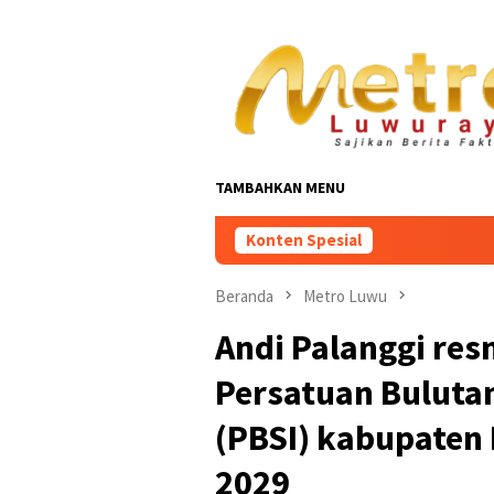
Loncat
ke
konten
TAMBAHKAN MENU
Konten Spesial
Beranda
Metro Luwu
Andi Palanggi re
Persatuan Bulutan
(PBSI) kabupaten
2029