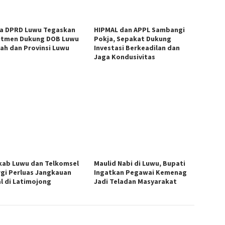
a DPRD Luwu Tegaskan
HIPMAL dan APPL Sambangi
tmen Dukung DOB Luwu
Pokja, Sepakat Dukung
ah dan Provinsi Luwu
Investasi Berkeadilan dan
Jaga Kondusivitas
ab Luwu dan Telkomsel
Maulid Nabi di Luwu, Bupati
rgi Perluas Jangkauan
Ingatkan Pegawai Kemenag
al di Latimojong
Jadi Teladan Masyarakat