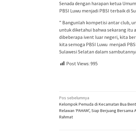
Senada dengan harapan ketua Umum PB
PBSI Luwu menjadi PBSI terbaik di Su
” Bangunlah kompetisi antar club, un
untuk diketahui bahwa sekarang itu ad
dibeberapa ivent luar negeri, kita b
kita semoga PBSI Luwu menjadi PBSI 
Sulawesi Selatan dalam sambutannya
Post Views:
995
Navigasi
Pos sebelumnya
Kelompok Pemuda di Kecamatan Bua Bent
pos
Relawan ‘PAHAM’, Siap Berjuang Bersama 
Rahmat