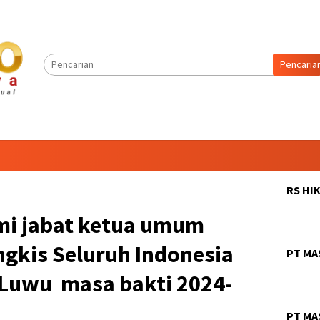
Pencaria
RS HI
smi jabat ketua umum
gkis Seluruh Indonesia
PT MA
 Luwu masa bakti 2024-
PT MA