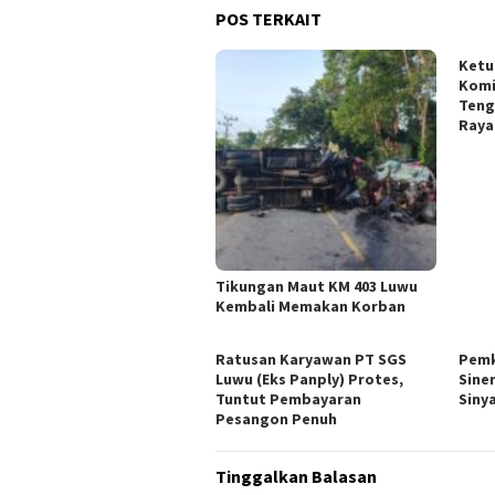
POS TERKAIT
Ketu
Komi
Teng
Raya
Tikungan Maut KM 403 Luwu
Kembali Memakan Korban
Ratusan Karyawan PT SGS
Pemk
Luwu (Eks Panply) Protes,
Sine
Tuntut Pembayaran
Siny
Pesangon Penuh
Tinggalkan Balasan