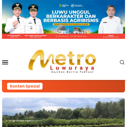
Loncat
ke
konten
Menu
Mobile
Konten Spesial