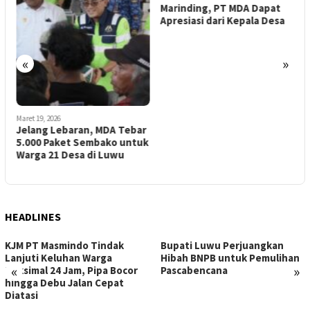
Marinding, PT MDA Dapat
Apresiasi dari Kepala Desa
K
P
«
»
Maret 19, 2026
Jelang Lebaran, MDA Tebar
5.000 Paket Sembako untuk
Warga 21 Desa di Luwu
HEADLINES
KJM PT Masmindo Tindak
Bupati Luwu Perjuangkan
Lanjuti Keluhan Warga
Hibah BNPB untuk Pemulihan
«
»
Maksimal 24 Jam, Pipa Bocor
Pascabencana
hingga Debu Jalan Cepat
Diatasi