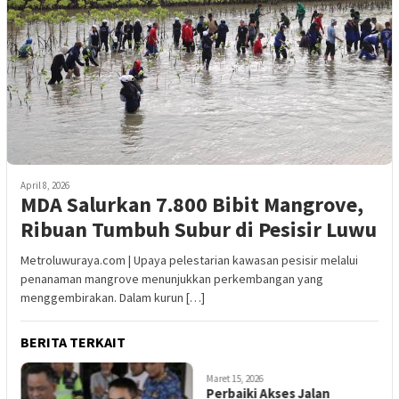
April 8, 2026
MDA Salurkan 7.800 Bibit Mangrove,
Ribuan Tumbuh Subur di Pesisir Luwu
Metroluwuraya.com | Upaya pelestarian kawasan pesisir melalui
penanaman mangrove menunjukkan perkembangan yang
menggembirakan. Dalam kurun […]
BERITA TERKAIT
Maret 15, 2026
M
Perbaiki Akses Jalan
M