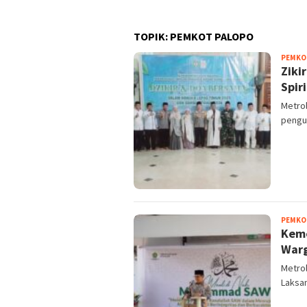
TOPIK:
PEMKOT PALOPO
PEMKO
Ziki
Spir
Metro
pengur
PEMKO
Keme
Warg
Metrol
Laksan