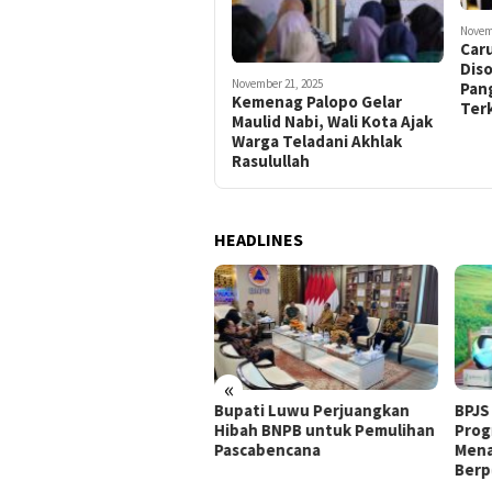
Novem
Car
Diso
November 21, 2025
Pan
Kemenag Palopo Gelar
Terk
Maulid Nabi, Wali Kota Ajak
Warga Teladani Akhlak
Rasulullah
HEADLINES
«
M PT Masmindo Tindak
Bupati Luwu Perjuangkan
BPJS
juti Keluhan Warga
Hibah BNPB untuk Pemulihan
Prog
simal 24 Jam, Pipa Bocor
Pascabencana
Mena
gga Debu Jalan Cepat
Berp
tasi