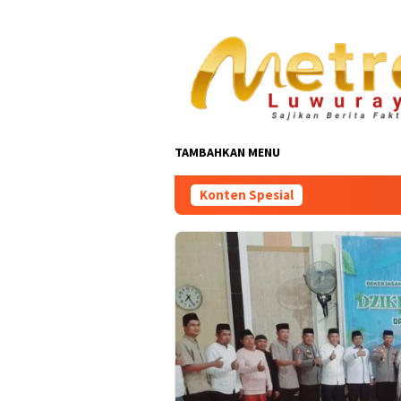
Loncat
ke
konten
TAMBAHKAN MENU
Konten Spesial