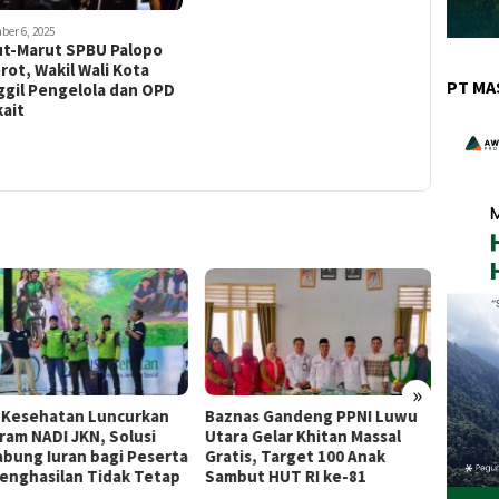
ber 6, 2025
ut-Marut SPBU Palopo
rot, Wakil Wali Kota
PT MA
ggil Pengelola dan OPD
ait
»
 Kesehatan Luncurkan
Baznas Gandeng PPNI Luwu
Intip 
ram NADI JKN, Solusi
Utara Gelar Khitan Massal
MDA, A
bung Iuran bagi Peserta
Gratis, Target 100 Anak
Layan
enghasilan Tidak Tetap
Sambut HUT RI ke-81