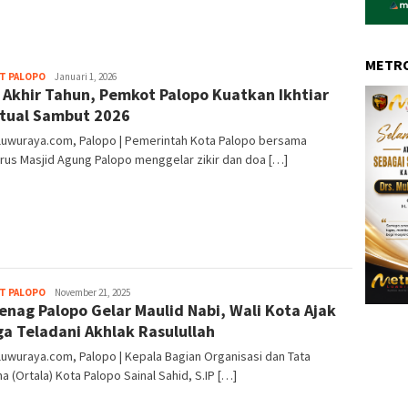
METRO
T PALOPO
Rais
Januari 1, 2026
r Akhir Tahun, Pemkot Palopo Kuatkan Ikhtiar
itual Sambut 2026
luwuraya.com, Palopo | Pemerintah Kota Palopo bersama
us Masjid Agung Palopo menggelar zikir dan doa […]
T PALOPO
Rais
November 21, 2025
nag Palopo Gelar Maulid Nabi, Wali Kota Ajak
a Teladani Akhlak Rasulullah
uwuraya.com, Palopo | Kepala Bagian Organisasi dan Tata
a (Ortala) Kota Palopo Sainal Sahid, S.IP […]