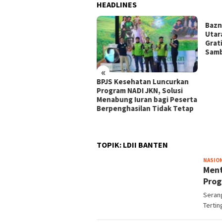
HEADLINES
Bazn
Utar
Grat
Samb
«
ati Luwu Perjuangkan
BPJS Kesehatan Luncurkan
ah BNPB untuk Pemulihan
Program NADI JKN, Solusi
scabencana
Menabung Iuran bagi Peserta
Berpenghasilan Tidak Tetap
TOPIK:
LDII BANTEN
NASIO
Ment
Prog
Seran
Tertin