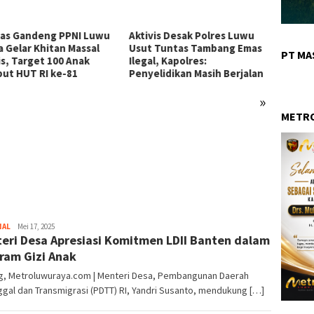
as Gandeng PPNI Luwu
Aktivis Desak Polres Luwu
a Gelar Khitan Massal
Usut Tuntas Tambang Emas
PT MA
is, Target 100 Anak
Ilegal, Kapolres:
ut HUT RI ke-81
Penyelidikan Masih Berjalan
»
KJM P
METRO
Lanjut
Maksim
hingga
Diatas
NAL
Rais
Mei 17, 2025
eri Desa Apresiasi Komitmen LDII Banten dalam
ram Gizi Anak
g, Metroluwuraya.com | Menteri Desa, Pembangunan Daerah
ggal dan Transmigrasi (PDTT) RI, Yandri Susanto, mendukung […]