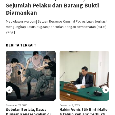
Sejumlah Pelaku dan Barang Bukti
Diamankan
Metroluwuraya.com| Satuan Reserse Kriminal Polres Luwu berhasil
mengungkap kasus dugaan pencurian dengan pemberatan (curat)
yang […]
BERITA TERKAIT
«
»
Desember 22, 2025
Desember 8, 2025
N
Sebulan Berlalu, Kasus
Hakim Vonis Etik Binti Mallo
M
a
Dugaan Pengeroyokan di
4 Tahun Penjara: Terbukti
5