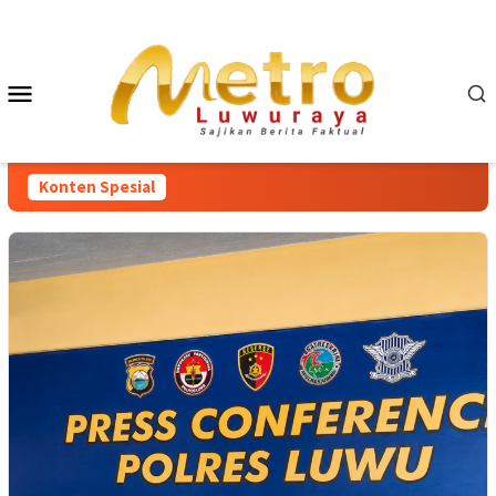
Loncat
ke
konten
Menu
Mobile
Konten Spesial