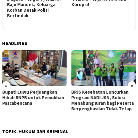
Bajo Mandek, Keluarga
Korupsi!
W
Korban Desak Polisi
T
Bertindak
“
HEADLINES
«
»
Bupati Luwu Perjuangkan
BPJS Kesehatan Luncurkan
Hibah BNPB untuk Pemulihan
Program NADI JKN, Solusi
Pascabencana
Menabung Iuran bagi Peserta
Berpenghasilan Tidak Tetap
TOPIK:
HUKUM DAN KRIMINAL