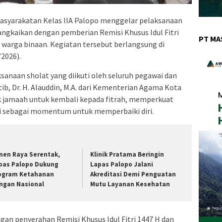
syarakatan Kelas IIA Palopo menggelar pelaksanaan
irangkaikan dengan pemberian Remisi Khusus Idul Fitri
PT MA
warga binaan. Kegiatan tersebut berlangsung di
2026).
sanaan sholat yang diikuti oleh seluruh pegawai dan
ib, Dr. H. Alauddin, M.A. dari Kementerian Agama Kota
 jamaah untuk kembali kepada fitrah, memperkuat
ri sebagai momentum untuk memperbaiki diri.
nen Raya Serentak,
Klinik Pratama Beringin
pas Palopo Dukung
Lapas Palopo Jalani
ogram Ketahanan
Akreditasi Demi Penguatan
ngan Nasional
Mutu Layanan Kesehatan
ngan penyerahan Remisi Khusus Idul Fitri 1447 H dan