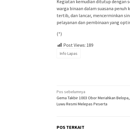
Kegiatan kemudian ditutup dengan se
warga binaan dalam suasana penuh k
tertib, dan lancar, mencerminkan si
pelayanan dan pembinaan yang opti
(*)
Post Views:
189
Info Lapas
Navigasi
Pos sebelumnya
Gema Takbir 1003 Obor Meriahkan Belopa,
pos
Luwu Resmi Melepas Peserta
POS TERKAIT