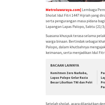
Metroluwuraya.com|
Lembaga Pema
Sholat Idul Fitri 1447 Hijriah yang d
serta pengurangan masa pidana bagi 
Lapangan Lapas Palopo, Sabtu (21/3/
Suasana khusyuk terasa selama pelak
warga binaan. Bertindak sebagai khat
Palopo, dalam khutbahnya mengajak
keimanan, serta menjadikan Idul Fit
BACAAN LAINNYA
Komitmen Zero Narkoba,
Pa
Lapas Palopo Gelar Razia
La
Besar Libatkan TNI dan Polri
Pr
Pa
Setelah sholat, acara dilanjutkan de