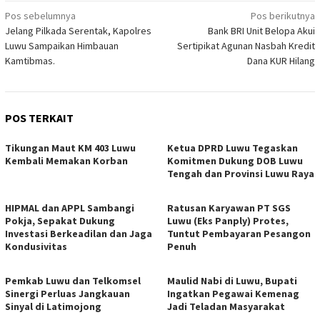
Navigasi
Pos sebelumnya
Pos berikutnya
Jelang Pilkada Serentak, Kapolres
Bank BRI Unit Belopa Akui
pos
Luwu Sampaikan Himbauan
Sertipikat Agunan Nasbah Kredit
Kamtibmas.
Dana KUR Hilang
POS TERKAIT
Tikungan Maut KM 403 Luwu
Ketua DPRD Luwu Tegaskan
Kembali Memakan Korban
Komitmen Dukung DOB Luwu
Tengah dan Provinsi Luwu Raya
HIPMAL dan APPL Sambangi
Ratusan Karyawan PT SGS
Pokja, Sepakat Dukung
Luwu (Eks Panply) Protes,
Investasi Berkeadilan dan Jaga
Tuntut Pembayaran Pesangon
Kondusivitas
Penuh
Pemkab Luwu dan Telkomsel
Maulid Nabi di Luwu, Bupati
Sinergi Perluas Jangkauan
Ingatkan Pegawai Kemenag
Sinyal di Latimojong
Jadi Teladan Masyarakat