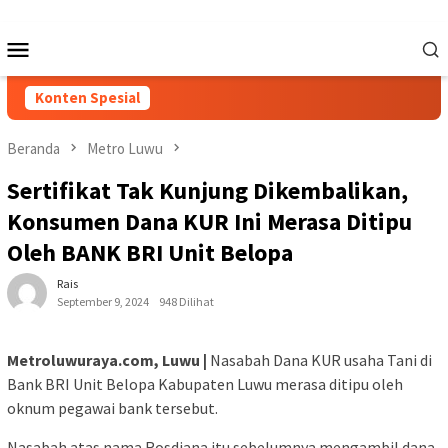
Loncat
ke
Menu
konten
Mobile
Konten Spesial
Beranda
Metro Luwu
Sertifikat Tak Kunjung Dikembalikan,
Konsumen Dana KUR Ini Merasa Ditipu
Oleh BANK BRI Unit Belopa
Rais
September 9, 2024
948 Dilihat
Metroluwuraya.com, Luwu |
Nasabah Dana KUR usaha Tani di
Bank BRI Unit Belopa Kabupaten Luwu merasa ditipu oleh
oknum pegawai bank tersebut.
Nasabah atas nama Rosdiana itu sebelumnya mengambil dana