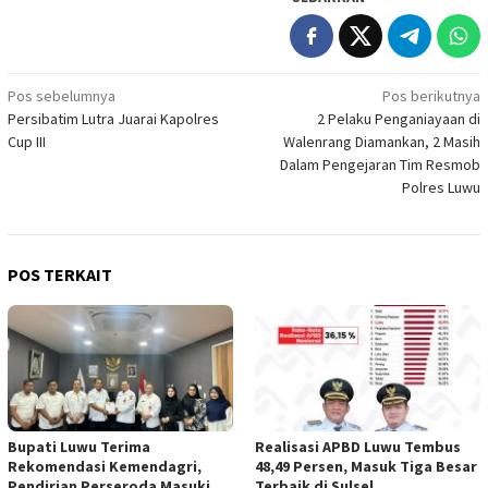
Navigasi
Pos sebelumnya
Pos berikutnya
Persibatim Lutra Juarai Kapolres
2 Pelaku Penganiayaan di
pos
Cup III
Walenrang Diamankan, 2 Masih
Dalam Pengejaran Tim Resmob
Polres Luwu
POS TERKAIT
Bupati Luwu Terima
Realisasi APBD Luwu Tembus
Rekomendasi Kemendagri,
48,49 Persen, Masuk Tiga Besar
Pendirian Perseroda Masuki
Terbaik di Sulsel