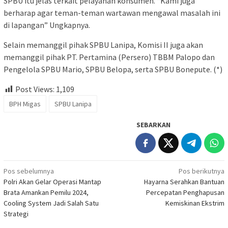
SPBU itu jelas terkait pelayanan konsumen. “Kami juga
berharap agar teman-teman wartawan mengawal masalah ini
di lapangan” Ungkapnya.
Selain memanggil pihak SPBU Lanipa, Komisi II juga akan
memanggil pihak PT. Pertamina (Persero) TBBM Palopo dan
Pengelola SPBU Mario, SPBU Belopa, serta SPBU Bonepute. (*)
Post Views:
1,109
BPH Migas
SPBU Lanipa
SEBARKAN
Navigasi
Pos sebelumnya
Pos berikutnya
Polri Akan Gelar Operasi Mantap
Hayarna Serahkan Bantuan
pos
Brata Amankan Pemilu 2024,
Percepatan Penghapusan
Cooling System Jadi Salah Satu
Kemiskinan Ekstrim
Strategi