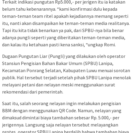
Terkait indikasi pungutan Rp5.000,- per jerigen itu ia katakan
belum tahu kebenarannya. “kami konfirmasi dulu kepada
teman-teman team ritel apakah kejadiannya memang seperti
itu, nanti akan disampaikan ke teman-teman media realitanya.
Tapi itu kita tidak benarkan ya pak, dari SPBU-nya bila benar
adanya pungli seperti yang diberitakan teman-teman media,
dan kalau itu ketahuan pasti kena sanksi, “ungkap Romi.
Dugaan Pungutan Liar (Pungli) yang dilakukan oleh operator
Stansiun Pengisian Bahan Bakar Umum (SPBU) Lanipa,
Kecamatan Ponrang Selatan, Kabupaten Luwu menuai sorotan
publik. Hal tersebut terjadi setelah pihak SPBU Lanipa menolak
melayani petani dan nelayan meski menggunakan surat
rekomendasi dari pemerintah.
Saat itu, salah seorang nelayan ingin melakukan pengisian
BBM dengan menggunakan QR Code. Namun, nelayan yang
dimaksud dimintai biaya tambahan sebesar Rp. 5.000,- per
jerigennya. Langsung saja nelayan tersebut melayangkan
protes, operator SPBU Lanipa berdalih bahwa tambahan biaya