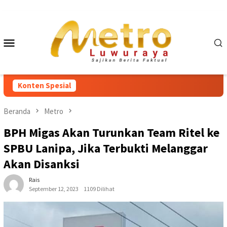
Loncat
ke
konten
Menu
Mobile
Konten Spesial
Beranda
Metro
BPH Migas Akan Turunkan Team Ritel ke
SPBU Lanipa, Jika Terbukti Melanggar
Akan Disanksi
Rais
September 12, 2023
1109 Dilihat